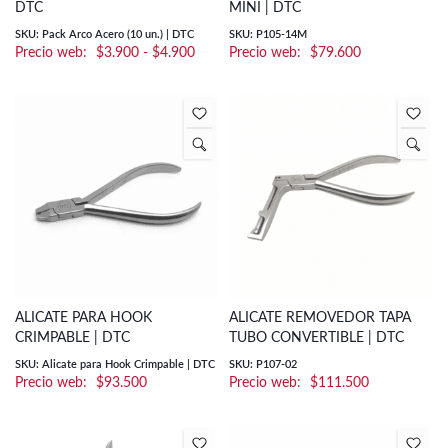
DTC
MINI | DTC
SKU: Pack Arco Acero (10 un.) | DTC
SKU: P105-14M
Rango
$
3.900
-
$
4.900
$
79.600
de
precios:
desde
$3.900
hasta
$4.900
ALICATE PARA HOOK
ALICATE REMOVEDOR TAPA
CRIMPABLE | DTC
TUBO CONVERTIBLE | DTC
SKU: Alicate para Hook Crimpable | DTC
SKU: P107-02
$
93.500
$
111.500