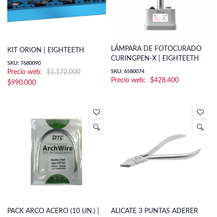
LÁMPARA DE FOTOCURADO
KIT ORION | EIGHTEETH
CURINGPEN-X | EIGHTEETH
SKU: 7680090
$
1.172.000
SKU: 6580074
$
428.400
El
El
$
990.000
precio
precio
original
actual
era:
es:
$1.172.000.
$990.000.
PACK ARCO ACERO (10 UN.) |
ALICATE 3 PUNTAS ADERER