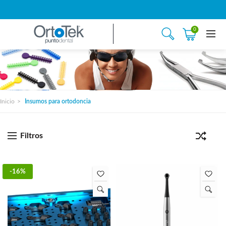
0
Inicio
Insumos para ortodoncia
Filtros
-16%