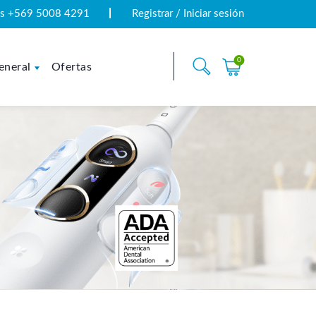
tas +569 5008 4291
Registrar / Iniciar sesión
0
eneral
Ofertas