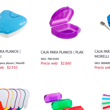
RA PLANOS |
CAJA PAR
CAJA PARA PLANOS | PLAK
I
MORELLI
SKU: 700-0194
para planos | Morelli
$
2.860
SKU: 80040
$
2.910