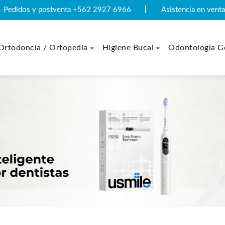
Pedidos y postventa +562 2927 6966
Asistencia en ven
Ortodoncia / Ortopedia
Higiene Bucal
Odontología G