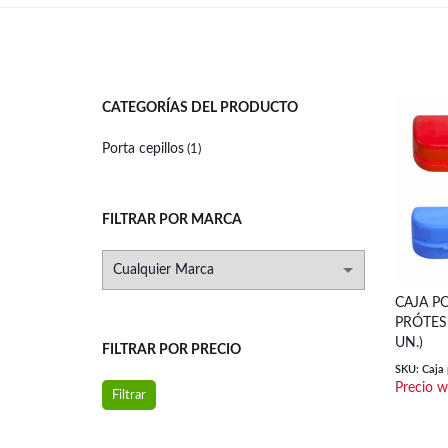
CATEGORÍAS DEL PRODUCTO
Porta cepillos
(1)
FILTRAR POR MARCA
CAJA P
PRÓTESI
UN.)
FILTRAR POR PRECIO
SKU: Caja p
Precio
Precio
Filtrar
mínimo
máximo