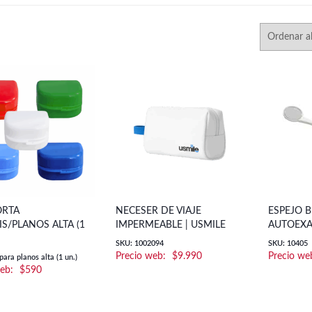
ORTA
NECESER DE VIAJE
ESPEJO 
S/PLANOS ALTA (1
IMPERMEABLE | USMILE
AUTOEXA
SKU: 1002094
SKU: 10405
$
9.990
ara planos alta (1 un.)
$
590