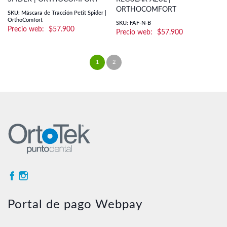
ORTHOCOMFORT
SKU: Máscara de Tracción Petit Spider |
OrthoComfort
SKU: FAF-N-B
$
57.900
$
57.900
1
2
→
Portal de pago Webpay