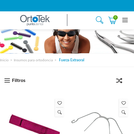
0
Inicio
Insumos para ortodoncia
Fuerza Extraoral
Filtros