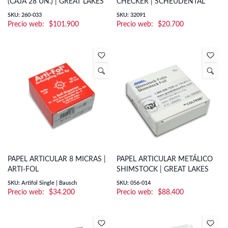
(CAJA 28 UN.) | GREAT LAKES
CHECKER | SCHEUDENTAL
SKU: 260-033
SKU: 32091
$
101.900
$
20.700
PAPEL ARTICULAR 8 MICRAS |
PAPEL ARTICULAR METÁLICO
ARTI-FOL
SHIMSTOCK | GREAT LAKES
SKU: Artifol Single | Bausch
SKU: 056-014
$
34.200
$
88.400