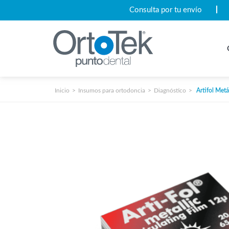
Consulta por tu envío
Inicio
Insumos para ortodoncia
Diagnóstico
Artifol Metá