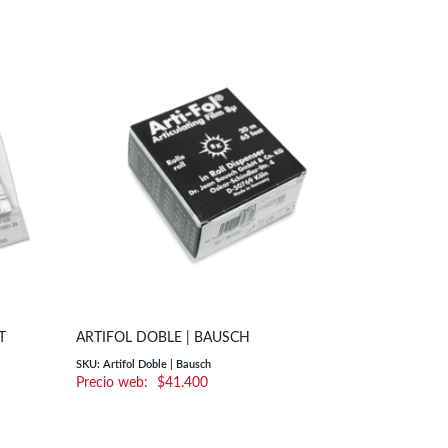
LÁMINA DE 
T
ARTIFOL DOBLE | BAUSCH
SCHEUDENT
SKU: Artifol Doble | Bausch
$
41.400
SKU: 32091