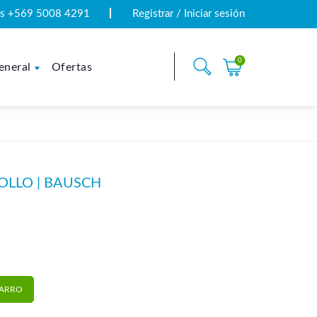
tas +569 5008 4291
Registrar / Iniciar sesión
0
eneral
Ofertas
OLLO | BAUSCH
usch cantidad
CARRO