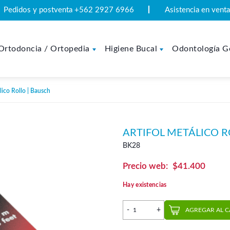
Pedidos y postventa +562 2927 6966
Asistencia en ven
Ortodoncia / Ortopedia
Higiene Bucal
Odontología G
lico Rollo | Bausch
ARTIFOL METÁLICO R
BK28
$
41.400
Hay existencias
Artifol Metálico Rollo | Ba
AGREGAR AL 