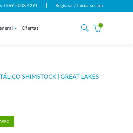
tas +569 5008 4291
Registrar / Iniciar sesión
0
eneral
Ofertas
TÁLICO SHIMSTOCK | GREAT LAKES
imstock | Great Lakes cantidad
CARRO