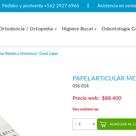
Pedidos y postventa +562 2927 6966
Asistencia en ven
Ortodoncia / Ortopedia
Higiene Bucal
Odontología G
lar Metálico Shimstock | Great Lakes
PAPEL ARTICULAR ME
056-014
$
88.400
Hay existencias
Papel Articular Metálico Sh
AGREGAR AL 