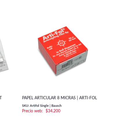
PAPEL PARA
T
PAPEL ARTICULAR 8 MICRAS | ARTI-FOL
ORTHODON
SKU: Artifol Single | Bausch
$
34.200
SKU: ATP10081