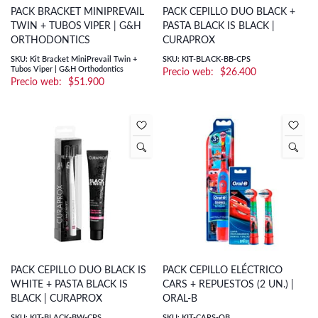
PACK BRACKET MINIPREVAIL
PACK CEPILLO DUO BLACK +
TWIN + TUBOS VIPER | G&H
PASTA BLACK IS BLACK |
ORTHODONTICS
CURAPROX
SKU: Kit Bracket MiniPrevail Twin +
SKU: KIT-BLACK-BB-CPS
Tubos Viper | G&H Orthodontics
$
26.400
$
51.900
PACK CEPILLO DUO BLACK IS
PACK CEPILLO ELÉCTRICO
WHITE + PASTA BLACK IS
CARS + REPUESTOS (2 UN.) |
BLACK | CURAPROX
ORAL-B
SKU: KIT-BLACK-BW-CPS
SKU: KIT-CARS-OB