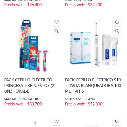
$
26.400
$
34.400
PACK CEPILLO ELÉCTRICO
PACK CEPILLO ELÉCTRICO S10
PRINCESA + REPUESTOS (2
+ PASTA BLANQUEADORA 100
UN.) | ORAL-B
ML. | VITIS
SKU: KIT-PRINCESA-OB
SKU: KIT-S10-BLANQ
$
33.700
$
52.800