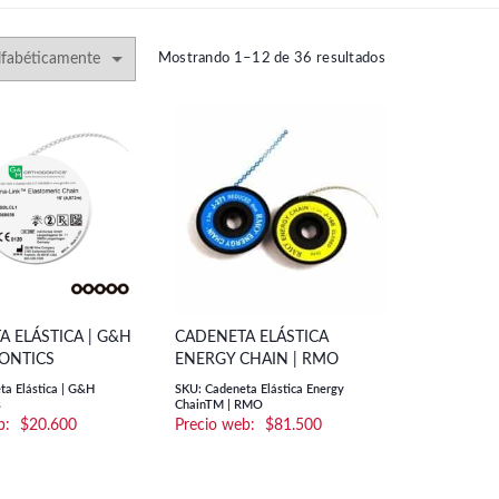
Mostrando 1–12 de 36 resultados
A ELÁSTICA | G&H
CADENETA ELÁSTICA
ONTICS
ENERGY CHAIN | RMO
ta Elástica | G&H
SKU: Cadeneta Elástica Energy
s
ChainTM | RMO
$
20.600
$
81.500