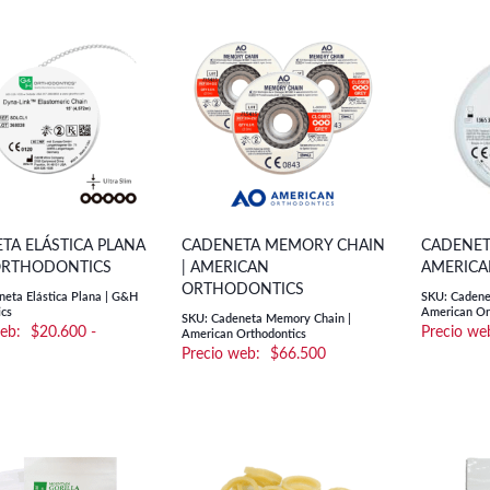
TA ELÁSTICA PLANA
CADENETA MEMORY CHAIN
CADENETA
ORTHODONTICS
| AMERICAN
AMERICA
ORTHODONTICS
eta Elástica Plana | G&H
SKU: Cadenet
cs
American Or
SKU: Cadeneta Memory Chain |
$
20.600
-
American Orthodontics
$
66.500
Rango
de
precios:
desde
$20.600
hasta