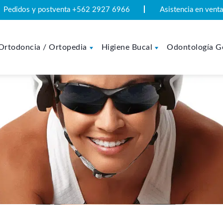
Pedidos y postventa +562 2927 6966
Asistencia en ven
Ortodoncia / Ortopedia
Higiene Bucal
Odontología G