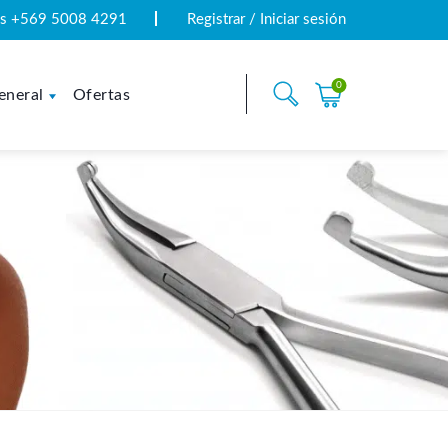
tas +569 5008 4291
Registrar / Iniciar sesión
0
eneral
Ofertas