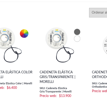
TA ELÁSTICA COLOR
CADENETA ELÁSTICA
CADENET
LI
GRIS/TRANSPARENTE |
ORTHOD
MORELLI
eta Elástica Color | Morelli
SKU: Cadene
Orthodontic
$
6.400
SKU: Cadeneta Elástica
Gris/Transparente | Morelli
$
13.900