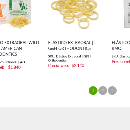
$23.500
CO EXTRAORAL WILD
ELÁSTICO EXTRAORAL |
ELÁSTICO
| AMERICAN
G&H ORTHODONTICS
RMO
DONTICS
SKU: Elástico Extraoral | G&H
SKU: Elástic
Orthodontics
ico Extraoral | AO
$
2.140
$
1.840
1
2
3
→