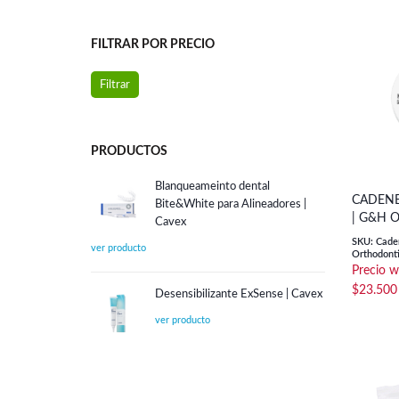
FILTRAR POR PRECIO
Precio
Precio
Filtrar
mínimo
máximo
PRODUCTOS
Blanqueameinto dental
CADENE
Bite&White para Alineadores |
| G&H 
Cavex
SKU: Caden
Orthodonti
$
23.500
Desensibilizante ExSense | Cavex