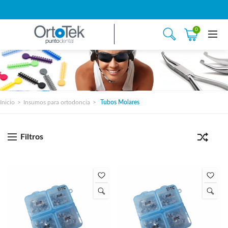
0
Inicio
Insumos para ortodoncia
Tubos Molares
Filtros