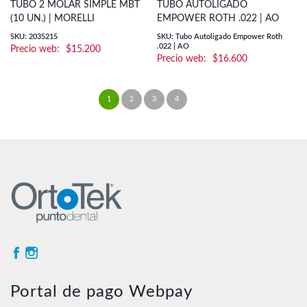
TUBO 2 MOLAR SIMPLE MBT
TUBO AUTOLIGADO
(10 UN.) | MORELLI
EMPOWER ROTH .022 | AO
SKU: 2035215
SKU: Tubo Autoligado Empower Roth
.022 | AO
$
15.200
$
16.600
1
2
3
4
→
Portal de pago Webpay