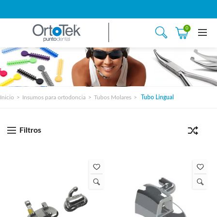
0
Inicio
Insumos para ortodoncia
Tubos Molares
Tubo Lingual
Filtros