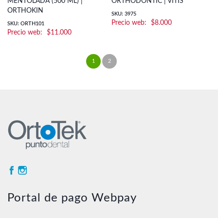
MENTOLADA (500 ML) |
ORTHODONTIC | VITIS
ORTHOKIN
SKU: 3975
$
8.000
SKU: ORTH101
$
11.000
1
2
→
Portal de pago Webpay