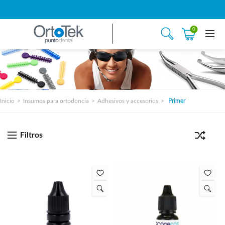
0
Inicio
Insumos para ortodoncia
Adhesivos y accesorios
Primer
Filtros