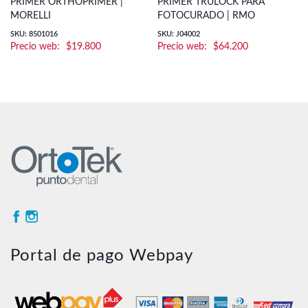
PRIMER ORTHOPRIMER |
PRIMER TRULOCK PARA
MORELLI
FOTOCURADO | RMO
SKU: 8501016
SKU: J04002
$
19.800
$
64.200
Portal de pago Webpay