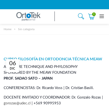
0
Home
Sin categoría
CURSO FILOSOFÍA EN ORTODONCIA TÉCNICA MEAW
06
ARCHWIRE TECHNIQUE AND PHYLOSOPHY
DIC
SPONSORED BY THE MEAW FOUNDATION
PROF. SADAO SATO – JAPAN
CONFERENCISTAS:
Dr. Ricardo Voss |
Dr. Cristian Basili.
DOCENTE INVITADO Y COORDINADOR:
Dr. Gonzalo Rozas |
gorozas@udec.cl
|
+569 90995953