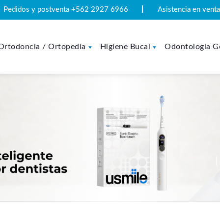
Pedidos y postventa +562 2927 6966
Asistencia en ven
Ortodoncia / Ortopedia
Higiene Bucal
Odontología G