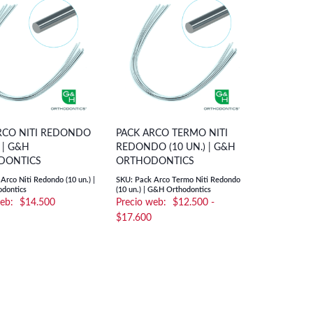
$3.900
hasta
$4.900
RCO NITI REDONDO
PACK ARCO TERMO NITI
) | G&H
REDONDO (10 UN.) | G&H
DONTICS
ORTHODONTICS
Arco Niti Redondo (10 un.) |
SKU: Pack Arco Termo Niti Redondo
dontics
(10 un.) | G&H Orthodontics
$
14.500
$
12.500
-
Rango
$
17.600
de
precios:
desde
$12.500
hasta
$17.600