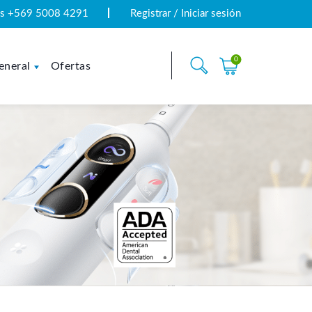
tas +569 5008 4291
Registrar / Iniciar sesión
0
eneral
Ofertas