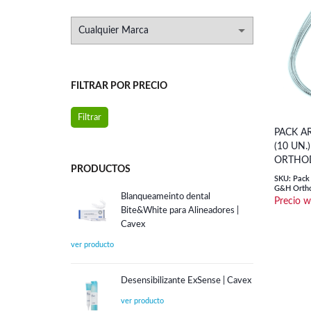
FILTRAR POR PRECIO
Precio
Precio
Filtrar
PACK A
mínimo
máximo
(10 UN.
ORTHO
PRODUCTOS
SKU: Pack 
G&H Ortho
Blanqueameinto dental
Bite&White para Alineadores |
Cavex
Desensibilizante ExSense | Cavex