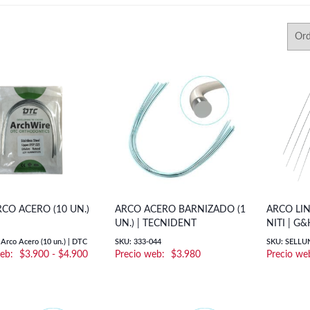
CO ACERO (10 UN.)
ARCO ACERO BARNIZADO (1
ARCO LI
UN.) | TECNIDENT
NITI | 
Arco Acero (10 un.) | DTC
SKU: 333-044
SKU: SELLU
Rango
$
3.900
-
$
4.900
$
3.980
de
precios:
desde