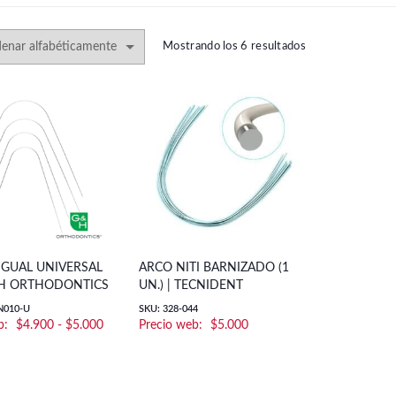
Mostrando los 6 resultados
NGUAL UNIVERSAL
ARCO NITI BARNIZADO (1
G&H ORTHODONTICS
UN.) | TECNIDENT
N010-U
SKU: 328-044
Rango
$
4.900
-
$
5.000
$
5.000
de
precios:
desde