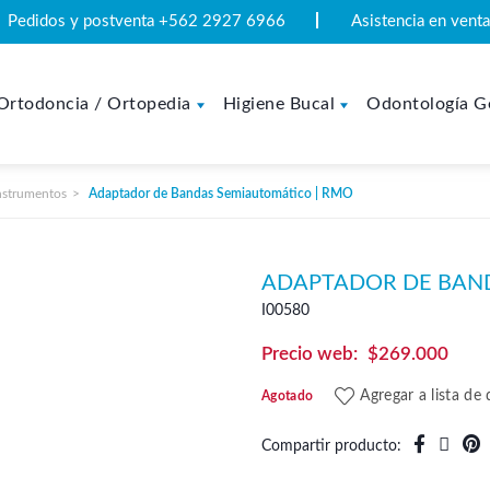
Pedidos y postventa +562 2927 6966
Asistencia en ven
Ortodoncia / Ortopedia
Higiene Bucal
Odontología G
nstrumentos
Adaptador de Bandas Semiautomático | RMO
ADAPTADOR DE BAN
I00580
$
269.000
Agregar a lista de
Agotado
Compartir producto