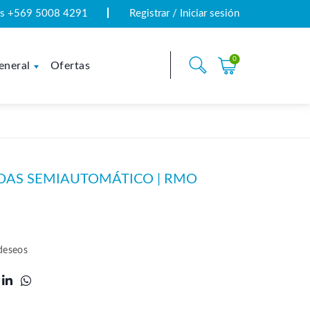
tas +569 5008 4291
Registrar / Iniciar sesión
0
eneral
Ofertas
DAS SEMIAUTOMÁTICO | RMO
 deseos