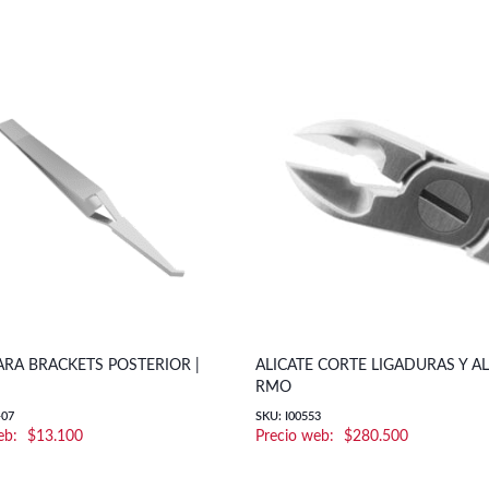
ARA BRACKETS POSTERIOR |
ALICATE CORTE LIGADURAS Y A
RMO
-07
SKU: I00553
$
13.100
$
280.500