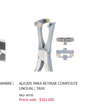
LAMBRE |
ALICATE PARA RETIRAR COMPOSITE
ALICATE TH
LINGUAL | TASK
SKU: 20-267
SKU: 60710
$
182.000