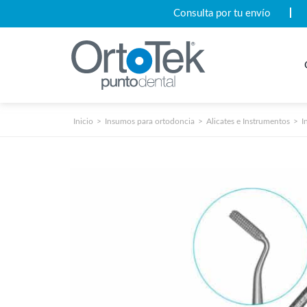
Consulta por tu envío
Inicio
Insumos para ortodoncia
Alicates e Instrumentos
I