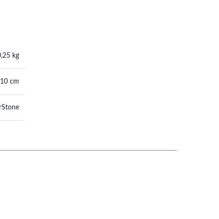
0,25 kg
 10 cm
rStone