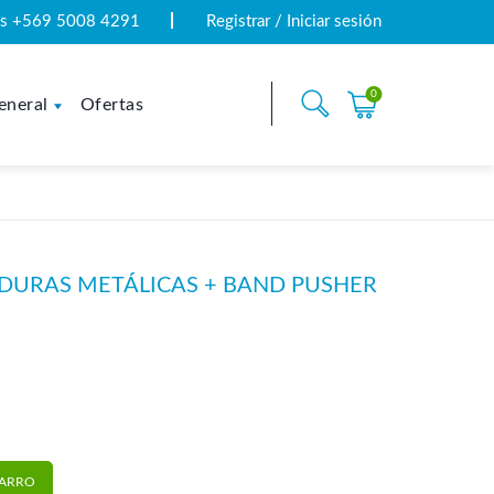
tas +569 5008 4291
Registrar / Iniciar sesión
0
eneral
Ofertas
DURAS METÁLICAS + BAND PUSHER
álicas + Band Pusher | CornerStone cantidad
CARRO