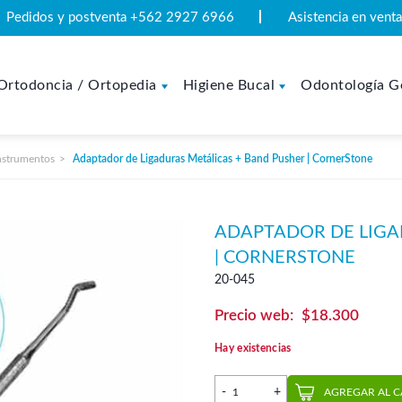
Pedidos y postventa +562 2927 6966
Asistencia en ven
Ortodoncia / Ortopedia
Higiene Bucal
Odontología G
nstrumentos
Adaptador de Ligaduras Metálicas + Band Pusher | CornerStone
ADAPTADOR DE LIGA
| CORNERSTONE
20-045
$
18.300
Hay existencias
Adaptador de Ligaduras Met
AGREGAR AL 