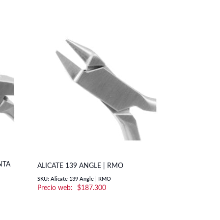
NTA
ADAPTADOR
ALICATE 139 ANGLE | RMO
| G&H ORT
SKU: Alicate 139 Angle | RMO
$
187.300
SKU: GH-1023