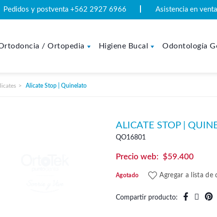
Pedidos y postventa +562 2927 6966
Asistencia en ven
Ortodoncia / Ortopedia
Higiene Bucal
Odontología G
licates
Alicate Stop | Quinelato
ALICATE STOP | QUIN
QO16801
$
59.400
Agregar a lista de
Agotado
Compartir producto