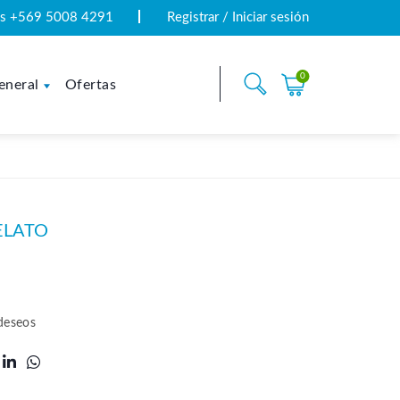
tas +569 5008 4291
Registrar / Iniciar sesión
0
eneral
Ofertas
ELATO
 deseos