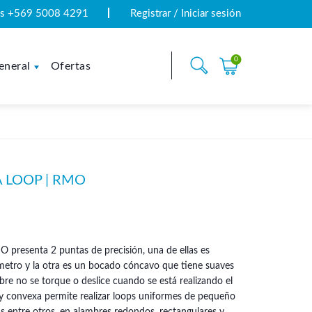
tas +569 5008 4291
Registrar / Iniciar sesión
0
eneral
Ofertas
 LOOP | RMO
 presenta 2 puntas de precisión, una de ellas es
ámetro y la otra es un bocado cóncavo que tiene suaves
bre no se torque o deslice cuando se está realizando el
 y convexa permite realizar loops uniformes de pequeño