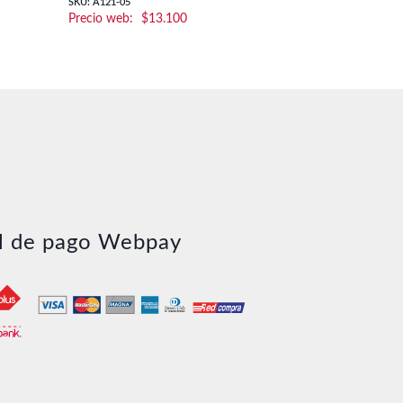
SKU: A121-05
$
13.100
SKU: 63160
l de pago Webpay