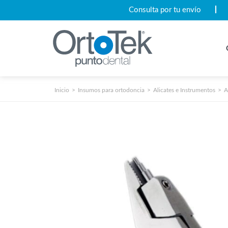
Consulta por tu envío
Inicio
Insumos para ortodoncia
Alicates e Instrumentos
A