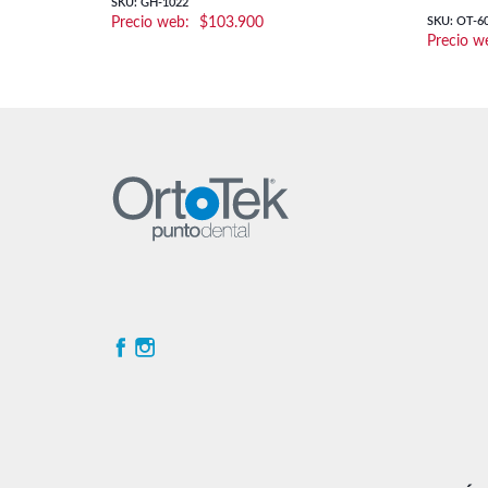
SKU: GH-1022
$
103.900
SKU: OT-6