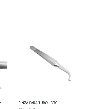
S
ALICATE PA
PINZA PARA TUBO | DTC
TASK