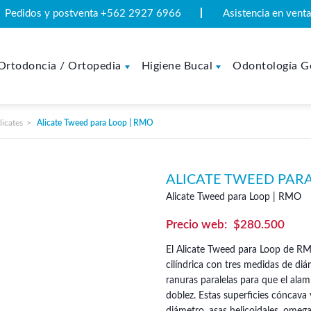
Pedidos y postventa +562 2927 6966
Asistencia en ven
Ortodoncia / Ortopedia
Higiene Bucal
Odontología G
licates
Alicate Tweed para Loop | RMO
ALICATE TWEED PARA
Alicate Tweed para Loop | RMO
$
280.500
El Alicate Tweed para Loop de RMO
cilíndrica con tres medidas de di
ranuras paralelas para que el alam
doblez. Estas superficies cóncava