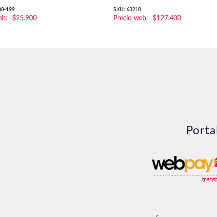
00-199
SKU: 63210
$
25.900
$
127.400
Porta