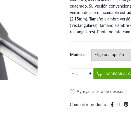
diámetro, asas helicoidales, omeg
cuadrado. Su versión convencional
versión de acero inoxidable extr
(2.15mm). Tamaño alambre versión
( rectangulares). Tamaño alambre 
rectangulares). Punta no intercam
Modelo
Alicate Tweed para Loop |
AGREGAR AL 
Agregar a lista de deseos
Compartir producto