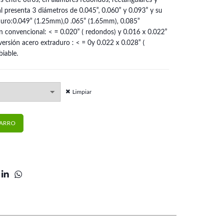
as entre otros, en alambres redondos, rectangulares y
 presenta 3 diámetros de 0.045”, 0.060” y 0.093” y su
aduro:0.049” (1.25mm),0 .065” (1.65mm), 0.085”
 convencional: < = 0.020” ( redondos) y 0.016 x 0.022”
versión acero extraduro : < = 0y 0.022 x 0.028” (
biable.
Limpiar
 RMO cantidad
CARRO