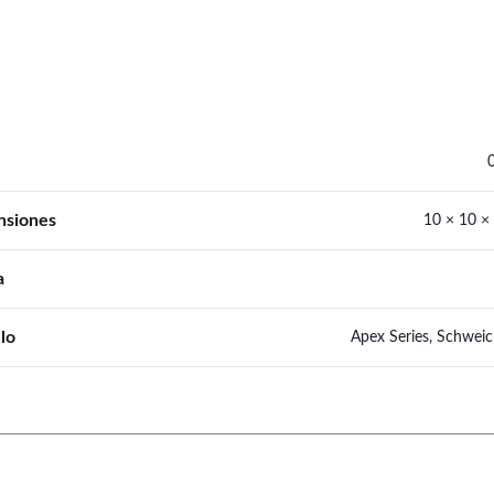
nsiones
10 × 10 ×
a
lo
Apex Series, Schweic