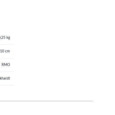
0,25 kg
 10 cm
RMO
khardt