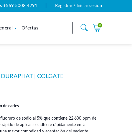
tas +569 5008 4291
Registrar / Iniciar sesión
0
eneral
Ofertas
 DURAPHAT | COLGATE
n de caries
 fluoruro de sodio al 5% que contiene 22.600 ppm de
y rápido de aplicar, se adhiere rápidamente en la
n una mayor comodidad y aceptación del paciente.