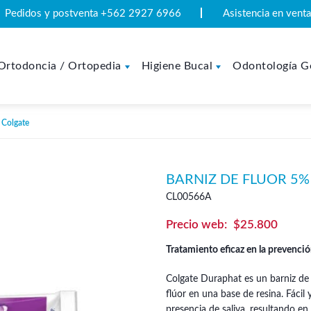
Pedidos y postventa +562 2927 6966
Asistencia en ven
Ortodoncia / Ortopedia
Higiene Bucal
Odontología G
 Colgate
BARNIZ DE FLUOR 5%
CL00566A
$
25.800
Tratamiento eficaz en la prevenció
Colgate Duraphat es un barniz de
flúor en una base de resina. Fácil 
presencia de saliva, resultando e