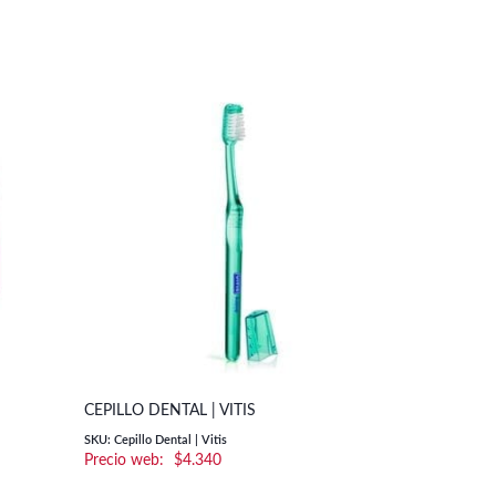
ENJUAGUE B
CEPILLO DENTAL | VITIS
MANTENIM
SKU: Cepillo Dental | Vitis
$
4.340
SKU: Enjuague B