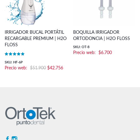
IRRIGADOR BUCAL PORTÁTIL
BOQUILLA IRRIGADOR
RECARGABLE PREMIUM | H2O
ORTODONCIA | H2O FLOSS
FLOSS
SKU: OT-8
$
6.700
SKU: HF-6P
El
El
$
51.900
$
42.756
precio
precio
original
actual
era:
es:
$51.900.
$42.756.