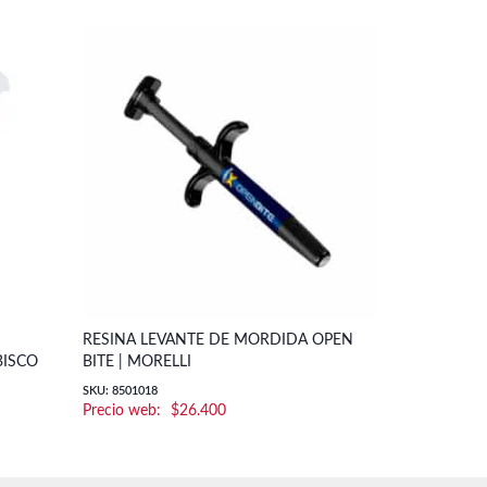
RESINA LEVANTE DE MORDIDA OPEN
COMPOSITE 
BISCO
BITE | MORELLI
SKU: Composite 
SKU: 8501018
$
26.400