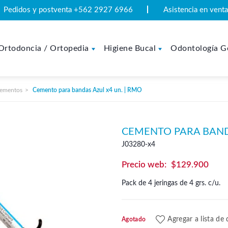
Pedidos y postventa +562 2927 6966
Asistencia en ven
Ortodoncia / Ortopedia
Higiene Bucal
Odontología G
ementos
Cemento para bandas Azul x4 un. | RMO
CEMENTO PARA BANDA
J03280-x4
$
129.900
Pack de 4 jeringas de 4 grs. c/u.
Agregar a lista de
Agotado