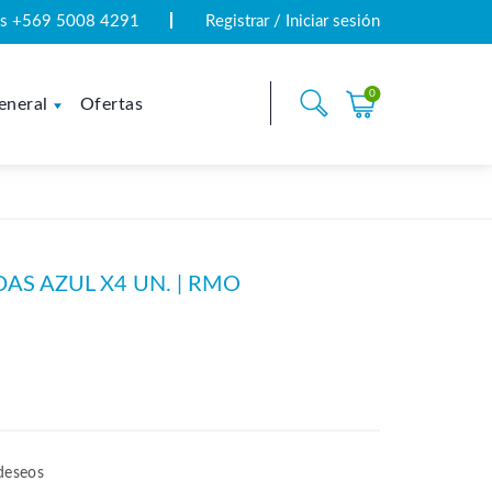
tas +569 5008 4291
Registrar / Iniciar sesión
0
eneral
Ofertas
S AZUL X4 UN. | RMO
 deseos