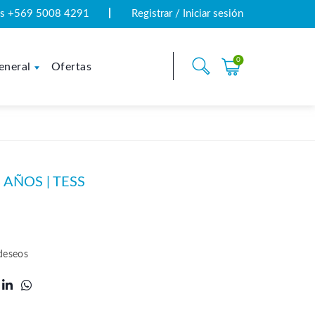
tas +569 5008 4291
Registrar / Iniciar sesión
0
eneral
Ofertas
 AÑOS | TESS
 deseos