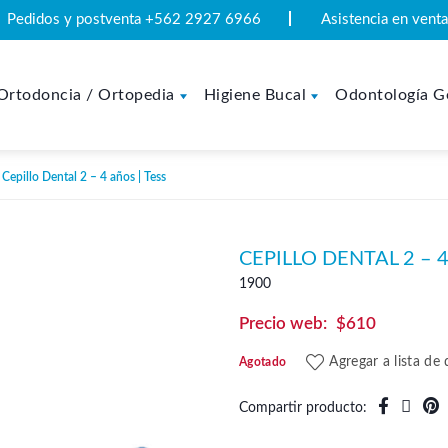
Pedidos y postventa +562 2927 6966
Asistencia en ven
Ortodoncia / Ortopedia
Higiene Bucal
Odontología G
Cepillo Dental 2 – 4 años | Tess
CEPILLO DENTAL 2 – 4
1900
$
610
Agregar a lista de
Agotado
Compartir producto