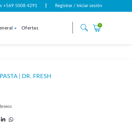
tas +569 5008 4291
Registrar / Iniciar sesión
0
eneral
Ofertas
PASTA | DR. FRESH
 deseos