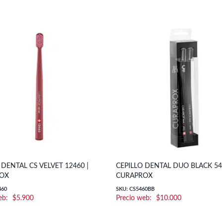
 DENTAL CS VELVET 12460 |
CEPILLO DENTAL DUO BLACK 54
OX
CURAPROX
460
SKU: CS5460BB
$
5.900
$
10.000