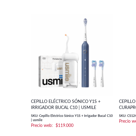
CEPILLO ELÉCTRICO SÓNICO Y1S +
CEPILLO
IRRIGADOR BUCAL C10 | USMILE
CURAPR
SKU: Cepillo Eléctrico Sónico Y1S + Irrigador Bucal C10
SKU: CS12
| usmile
$
119.000