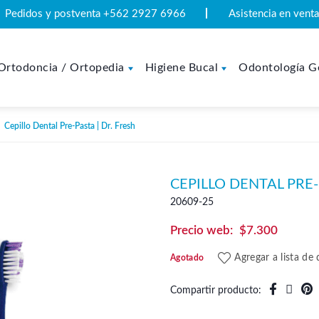
Pedidos y postventa +562 2927 6966
Asistencia en ven
Ortodoncia / Ortopedia
Higiene Bucal
Odontología G
Cepillo Dental Pre-Pasta | Dr. Fresh
CEPILLO DENTAL PRE-
20609-25
$
7.300
Agregar a lista de
Agotado
Compartir producto