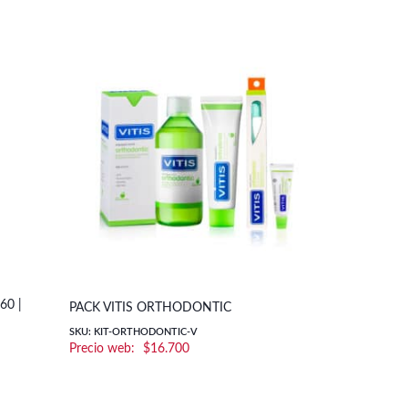
60 |
CEPILLO D
PACK VITIS ORTHODONTIC
| ORAL-B
SKU: KIT-ORTHODONTIC-V
$
16.700
SKU: PD-0152