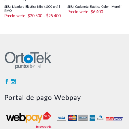
SKU: Ligadura Elástica Mini (1000 un.) |
SKU: Cadeneta Elástica Color | Morelli
RMO
$
6.400
Rango
$
20.500
-
$
25.400
de
precios:
desde
$20.500
hasta
$25.400
Portal de pago Webpay