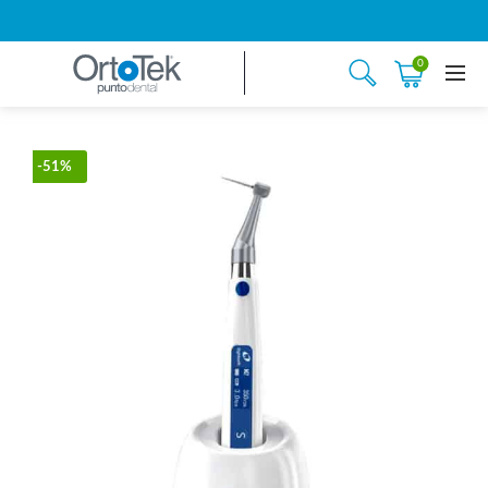
0
-51%