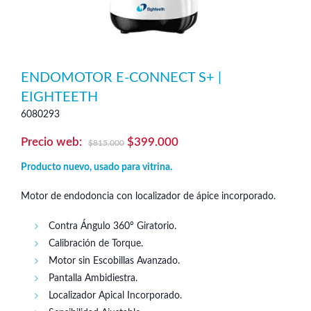
ENDOMOTOR E-CONNECT S+ |
EIGHTEETH
6080293
El
El
$
399.000
$
815.000
precio
precio
Producto nuevo, usado para vitrina.
original
actual
Motor de endodoncia con localizador de ápice incorporado.
era:
es:
$815.000.
$399.000.
Contra Ángulo 360° Giratorio.
Calibración de Torque.
Motor sin Escobillas Avanzado.
Pantalla Ambidiestra.
Localizador Apical Incorporado.