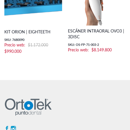
ESCÁNER INTRAORAL OVO3 |
KIT ORION | EIGHTEETH
3DISC
SKU: 7680090
$
1.172.000
SKU: OS-FP-71-003-2
$
8.149.800
El
El
$
990.000
precio
precio
original
actual
era:
es:
$1.172.000.
$990.000.