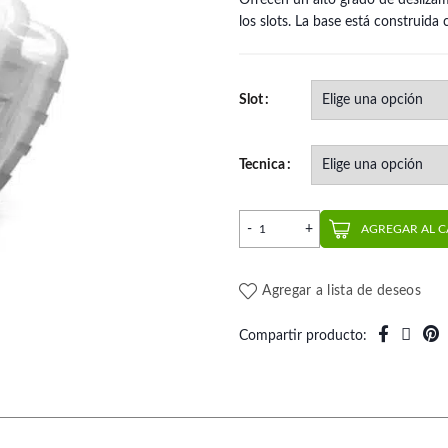
Ofrecen un alto grado de deslizami
los slots. La base está construid
Slot
Tecnica
Kit Bracket Cerámico | More
AGREGAR AL 
Agregar a lista de deseos
Compartir producto