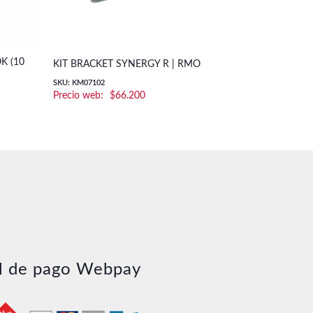
K (10
KIT BRACK
KIT BRACKET SYNERGY R | RMO
INTERACTIV
SKU: KM07102
$
66.200
SKU: 1012900
l de pago Webpay