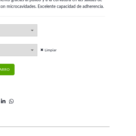
ento gracias al pulido y a la curvatura en las salidas de
a con microcavidades. Excelente capacidad de adherencia.
Limpiar
lli cantidad
CARRO