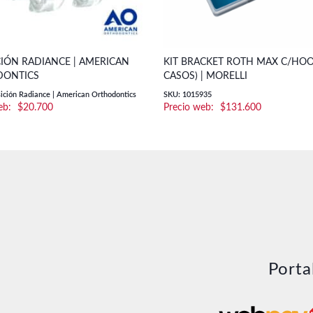
CIÓN RADIANCE | AMERICAN
KIT BRACKET ROTH MAX C/HOO
ONTICS
CASOS) | MORELLI
ición Radiance | American Orthodontics
SKU: 1015935
$
20.700
$
131.600
Porta