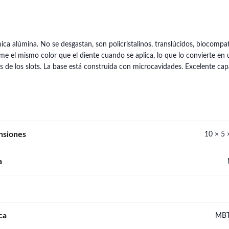
ca alúmina. No se desgastan, son policristalinos, translúcidos, biocompat
me el mismo color que el diente cuando se aplica, lo que lo convierte en
idas de los slots. La base está construida con microcavidades. Excelente ca
nsiones
10 × 5 
a
ca
MBT