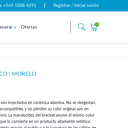
tas +569 5008 4291
Registrar / Iniciar sesión
0
eneral
Ofertas
CO | MORELLI
 son inyectados en cerámica alúmina. No se desgastan,
biocompatibles y no pierden su color original aún en
os. La translucidez del bracket asume el mismo color
 que lo convierte en un producto altamente estético.