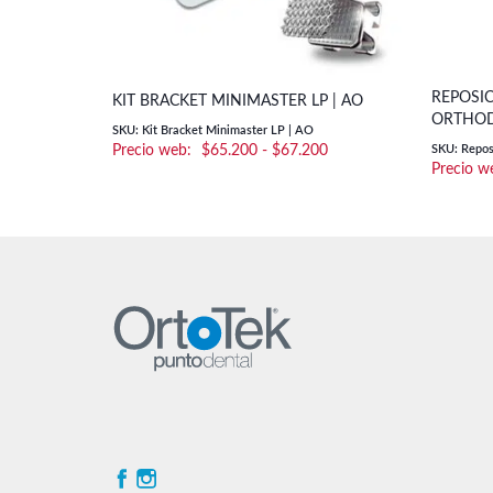
REPOSI
KIT BRACKET MINIMASTER LP | AO
ORTHOD
SKU: Kit Bracket Minimaster LP | AO
Rango
$
65.200
-
$
67.200
SKU: Repos
de
precios:
desde
$65.200
hasta
$67.200