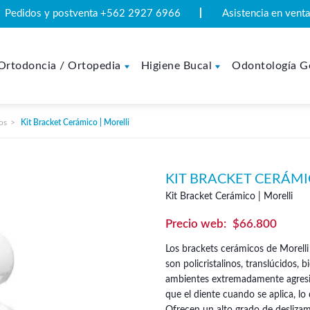
Pedidos y postventa +562 2927 6966
Asistencia en ven
Ortodoncia / Ortopedia
Higiene Bucal
Odontología G
os
Kit Bracket Cerámico | Morelli
KIT BRACKET CERÁMI
Kit Bracket Cerámico | Morelli
$
66.800
Los brackets cerámicos de Morelli
son policristalinos, translúcidos, 
ambientes extremadamente agresiv
que el diente cuando se aplica, lo