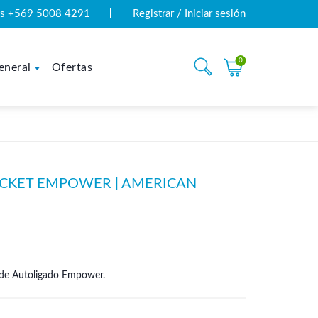
tas +569 5008 4291
Registrar / Iniciar sesión
0
eneral
Ofertas
KET EMPOWER | AMERICAN
de Autoligado Empower.