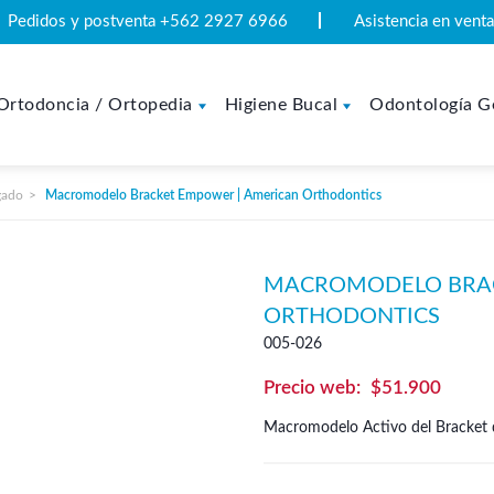
Pedidos y postventa +562 2927 6966
Asistencia en ven
Ortodoncia / Ortopedia
Higiene Bucal
Odontología G
gado
Macromodelo Bracket Empower | American Orthodontics
MACROMODELO BRAC
ORTHODONTICS
005-026
$
51.900
Macromodelo Activo del Bracket 