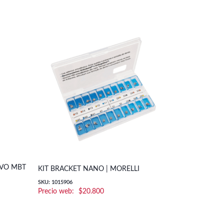
IVO MBT
KIT BRACKET NANO | MORELLI
KIT BRACKET
SKU: 1015906
SKU: Kit Bracket
$
20.800