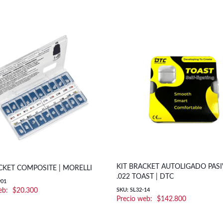
KIT BRACKET AUTOLIGADO PAS
CKET COMPOSITE | MORELLI
.022 TOAST | DTC
901
$
20.300
SKU: SL32-14
$
142.800