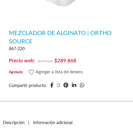
MEZCLADOR DE ALGINATO | ORTHO
SOURCE
867-220
El
El
$
289.868
$
448.100
precio
precio
Agregar a lista de deseos
Agotado
original
actual
era:
es:
Compartir producto
$448.100.
$289.868.
Descripción
Información adicional