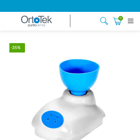
0
-35%