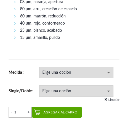
08 μm, naranja, apertura
80 μm, azul, creación de espacio
60 μm, marrón, reducción
40 μm, rojo, contorneado
25 μm, blanco, acabado
15 μm, amarillo, pulido
Medida
Single/Doble
Limpiar
Ortho Strips (3 un.) | Intensiv cantidad
AGREGAR AL CARRO