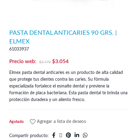
PASTA DENTAL ANTICARIES 90 GRS. |
ELMEX
61033937
El
El
$
3.054
$
3.470
precio
precio
Elmex pasta dental anticaries es un producto de alta calidad
original
actual
que protege tus dientes contra las caries. Su fórmula
era:
es:
especializada fortalece el esmalte dental y previene la
formación de placa bacteriana. Esta pasta dental te brinda una
$3.470.
$3.054.
protección duradera y un aliento fresco.
Agregar a lista de deseos
Agotado
Compartir producto