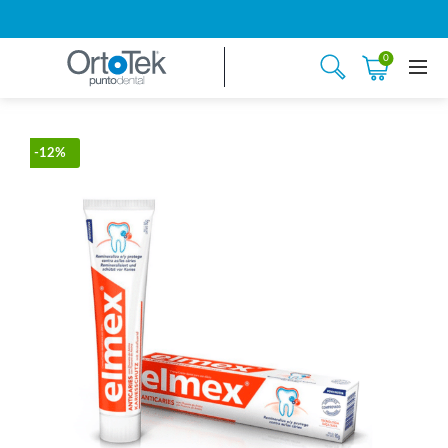
0
-12%