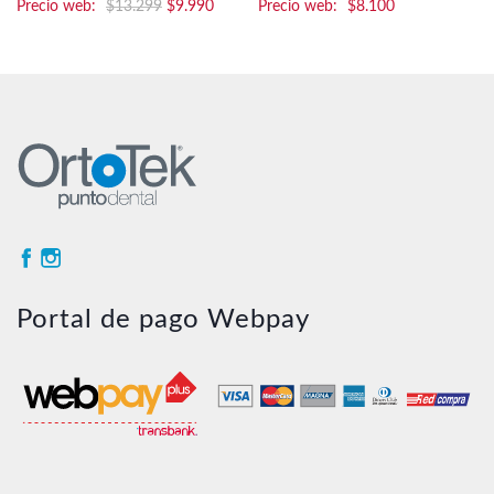
El
El
$
13.299
$
9.990
$
8.100
precio
precio
original
actual
era:
es:
$13.299.
$9.990.
Portal de pago Webpay