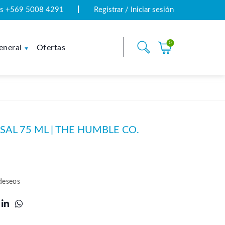
tas +569 5008 4291
Registrar / Iniciar sesión
0
eneral
Ofertas
SAL 75 ML | THE HUMBLE CO.
 deseos