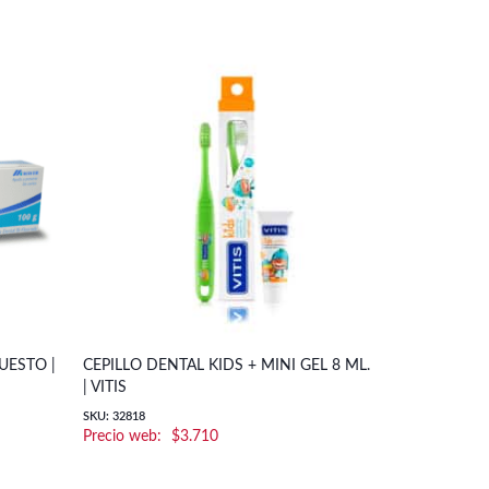
UESTO |
CEPILLO DENTAL KIDS + MINI GEL 8 ML.
PASTA DEN
| VITIS
CINNAMON 
SKU: 32818
SKU: 330610002
$
3.710