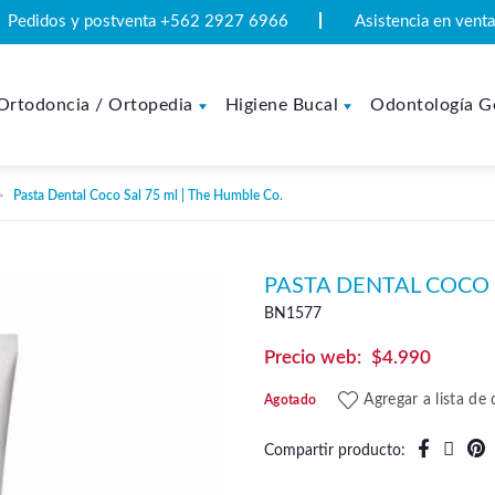
Pedidos y postventa +562 2927 6966
Asistencia en ven
Ortodoncia / Ortopedia
Higiene Bucal
Odontología G
Pasta Dental Coco Sal 75 ml | The Humble Co.
PASTA DENTAL COCO 
BN1577
$
4.990
Agregar a lista de
Agotado
Compartir producto