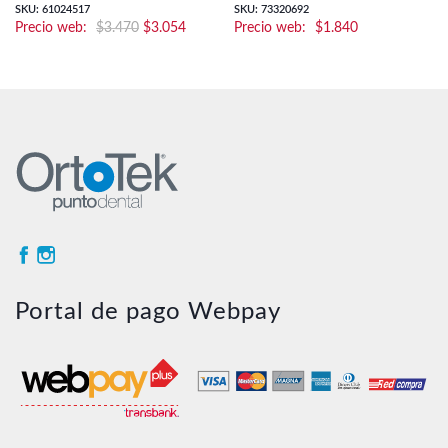
SKU: 61024517
SKU: 73320692
El
El
$
3.470
$
3.054
$
1.840
precio
precio
original
actual
era:
es:
$3.470.
$3.054.
Portal de pago Webpay