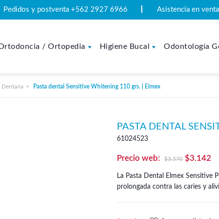
Pedidos y postventa +562 2927 6966
Asistencia en ven
Ortodoncia / Ortopedia
Higiene Bucal
Odontología G
 Dentaria
Pasta dental Sensitive Whitening 110 grs. | Elmex
PASTA DENTAL SENSIT
61024523
El
El
$
3.142
$
3.570
precio
pr
La Pasta Dental Elmex Sensitive 
original
ac
prolongada contra las caries y aliv
era:
es
$3.570.
$3