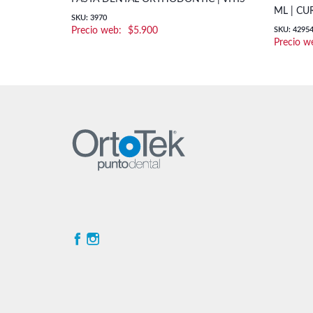
ML | C
SKU: 3970
$
5.900
SKU: 4295