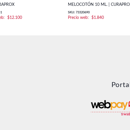
URAPROX
MELOCOTÓN 10 ML. | CURAPRO
41
SKU: 73320690
$
12.100
$
1.840
Porta