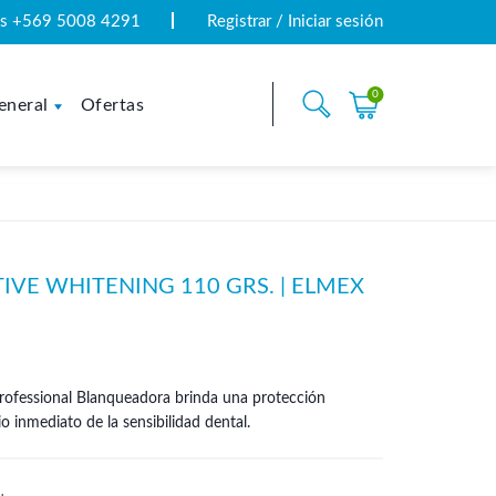
tas +569 5008 4291
Registrar / Iniciar sesión
0
eneral
Ofertas
IVE WHITENING 110 GRS. | ELMEX
ecio
Professional Blanqueadora brinda una protección
tual
io inmediato de la sensibilidad dental.
:
.142.