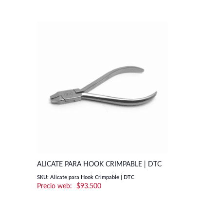
PINZA MATH
ALICATE PARA HOOK CRIMPABLE | DTC
CORNERST
SKU: Alicate para Hook Crimpable | DTC
$
93.500
SKU: 20-231