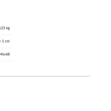
0,25 kg
× 1 cm
Morelli