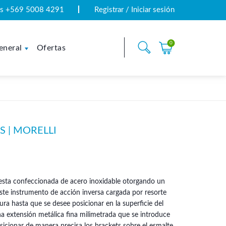
tas +569 5008 4291
Registrar / Iniciar sesión
0
eneral
Ofertas
S | MORELLI
 esta confeccionada de acero inoxidable otorgando un
Este instrumento de acción inversa cargada por resorte
ra hasta que se desee posicionar en la superficie del
na extensión metálica fina milimetrada que se introduce