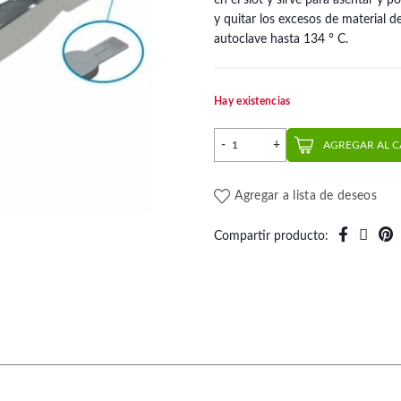
en el slot y sirve para asentar y 
y quitar los excesos de material 
autoclave hasta 134 ° C.
Hay existencias
Pinza para Brackets | Morel
AGREGAR AL 
Agregar a lista de deseos
Compartir producto