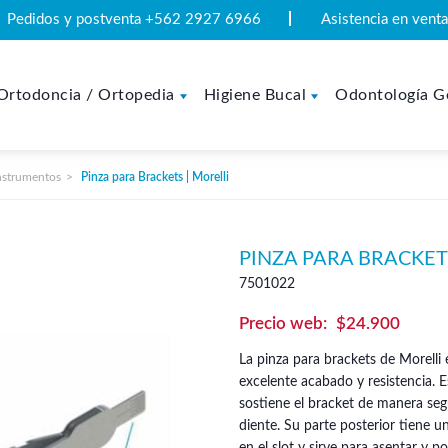
Pedidos y postventa +562 2927 6966
Asistencia en ven
Ortodoncia / Ortopedia
Higiene Bucal
Odontología G
nstrumentos
Pinza para Brackets | Morelli
PINZA PARA BRACKET
7501022
$
24.900
La pinza para brackets de Morelli
excelente acabado y resistencia. 
sostiene el bracket de manera segu
diente. Su parte posterior tiene u