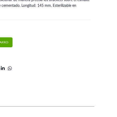
posicionar de manera precisa los brackets sobre el esmalte
de cementado. Longitud: 145 mm. Esterilizable en
li cantidad
CARRO