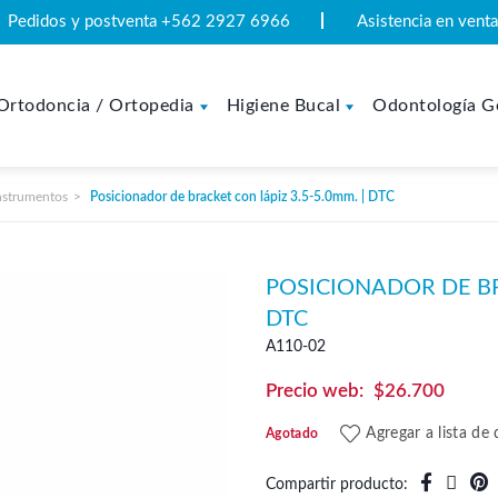
Pedidos y postventa +562 2927 6966
Asistencia en ven
Ortodoncia / Ortopedia
Higiene Bucal
Odontología G
nstrumentos
Posicionador de bracket con lápiz 3.5-5.0mm. | DTC
POSICIONADOR DE BR
DTC
A110-02
$
26.700
Agregar a lista de
Agotado
Compartir producto