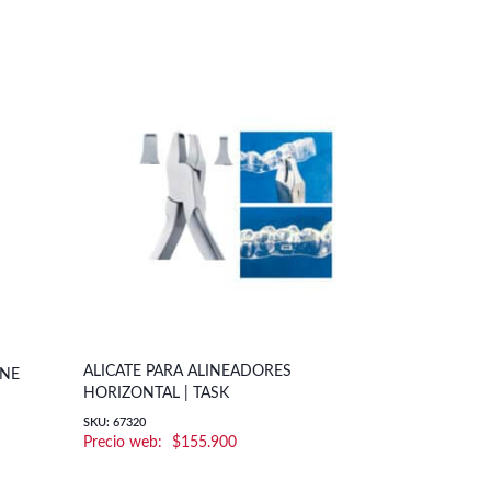
ALICATE PARA ALINEADORES
PINZA MATH
ONE
HORIZONTAL | TASK
RMO
SKU: 67320
SKU: T00032
$
155.900