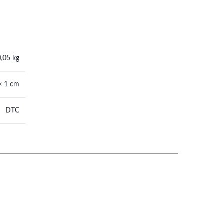
0,05 kg
× 1 cm
DTC