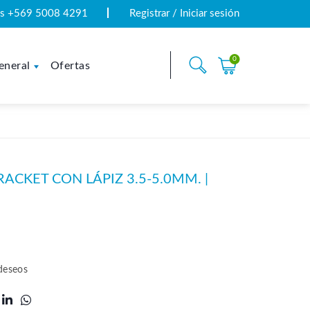
tas +569 5008 4291
Registrar / Iniciar sesión
0
eneral
Ofertas
ACKET CON LÁPIZ 3.5-5.0MM. |
 deseos