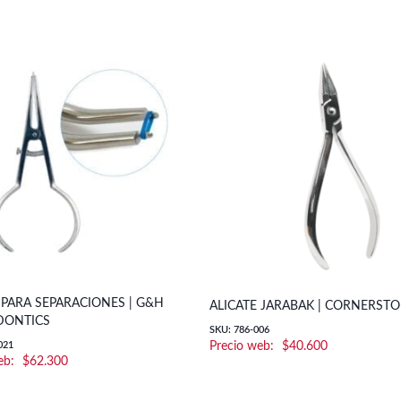
 PARA SEPARACIONES | G&H
ALICATE JARABAK | CORNERST
ONTICS
SKU: 786-006
021
$
40.600
$
62.300