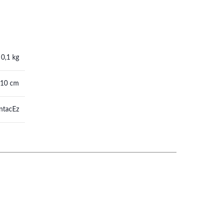
0,1 kg
 10 cm
ntacEz