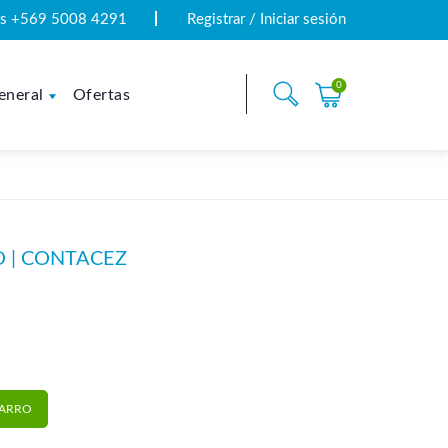
tas +569 5008 4291
Registrar / Iniciar sesión
0
eneral
Ofertas
 | CONTACEZ
cEZ cantidad
CARRO