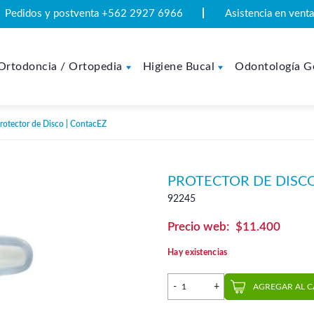
Pedidos y postventa +562 2927 6966
Asistencia en ven
Ortodoncia / Ortopedia
Higiene Bucal
Odontología G
rotector de Disco | ContacEZ
PROTECTOR DE DISCO
92245
$
11.400
Hay existencias
Protector de Disco | Conta
AGREGAR AL 