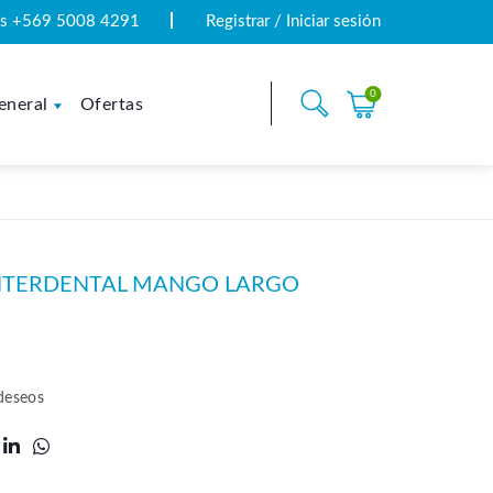
tas +569 5008 4291
Registrar / Iniciar sesión
0
eneral
Ofertas
INTERDENTAL MANGO LARGO
 deseos