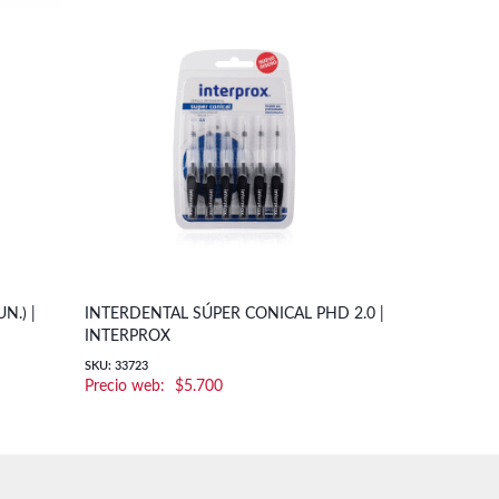
N.) |
INTERDENTAL SÚPER CONICAL PHD 2.0 |
INTERDENTA
INTERPROX
INTERPROX
SKU: 33723
SKU: 31166
$
5.700