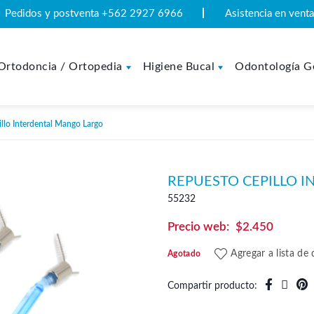
Pedidos y postventa +562 2927 6966
Asistencia en ven
Ortodoncia / Ortopedia
Higiene Bucal
Odontología G
llo Interdental Mango Largo
REPUESTO CEPILLO 
55232
$
2.450
Agregar a lista de
Agotado
Compartir producto