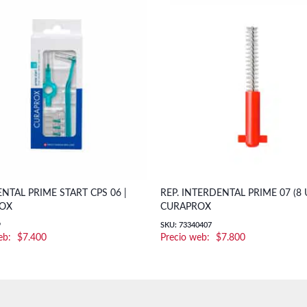
NTAL PRIME START CPS 06 |
REP. INTERDENTAL PRIME 07 (8 U
OX
CURAPROX
9
SKU: 73340407
$
7.400
$
7.800