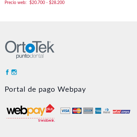
Rango
$
20.700
-
$
28.200
de
precios:
desde
$20.700
hasta
$28.200
Portal de pago Webpay