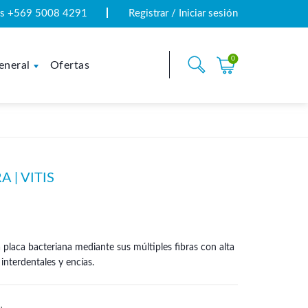
tas +569 5008 4291
Registrar / Iniciar sesión
0
eneral
Ofertas
 | VITIS
 placa bacteriana mediante sus múltiples fibras con alta
interdentales y encías.