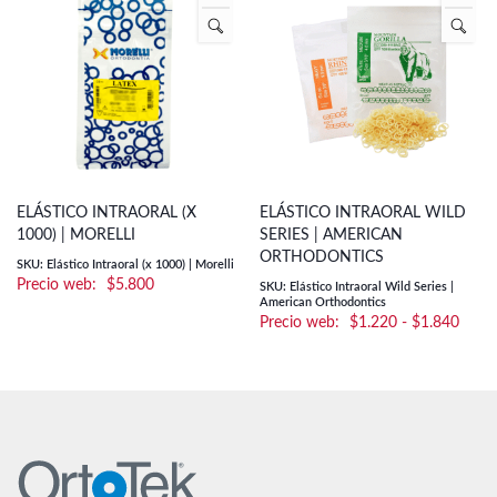
ELÁSTICO INTRAORAL (X
ELÁSTICO INTRAORAL WILD
1000) | MORELLI
SERIES | AMERICAN
ORTHODONTICS
SKU: Elástico Intraoral (x 1000) | Morelli
$
5.800
SKU: Elástico Intraoral Wild Series |
American Orthodontics
Rang
$
1.220
-
$
1.840
de
preci
desd
$1.2
hasta
$1.8