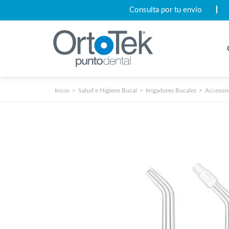
Consulta por tu envío
Inicio
Salud e Higiene Bucal
Irrigadores Bucales
Accesori