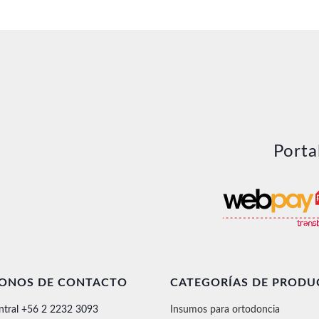
precio
prec
original
actu
era:
es:
$51.900.
$42.
Porta
FONOS DE CONTACTO
CATEGORÍAS DE PRODU
ntral +56 2 2232 3093
Insumos para ortodoncia