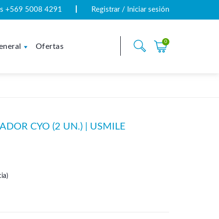
tas +569 5008 4291
Registrar / Iniciar sesión
0
eneral
Ofertas
ADOR CYO (2 UN.) | USMILE
ia)