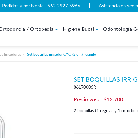
Pedidos y postventa +562 2927 6966
Asistencia en ven
Ortodoncia / Ortopedia
Higiene Bucal
Odontología G
os Irrigadores
Set boquillas irrigador CYO (2 un.) | usmile
SET BOQUILLAS IRRIG
86170006R
$
12.700
2 boquillas (1 regular y 1 ortodonc