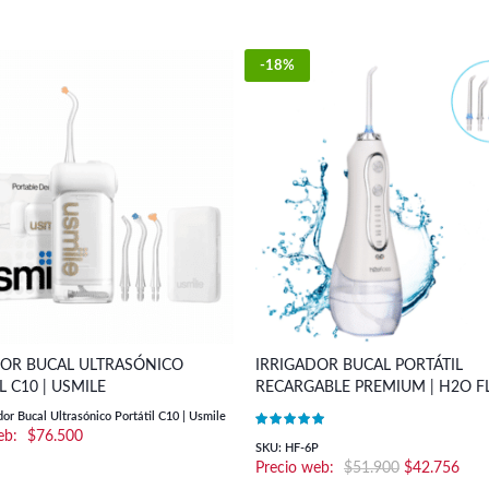
-18%
DOR BUCAL ULTRASÓNICO
IRRIGADOR BUCAL PORTÁTIL
L C10 | USMILE
RECARGABLE PREMIUM | H2O F
dor Bucal Ultrasónico Portátil C10 | Usmile
$
76.500
SKU: HF-6P
El
El
$
51.900
$
42.756