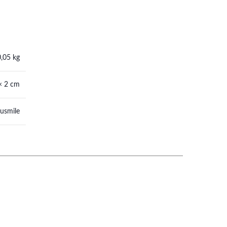
0,05 kg
× 2 cm
usmile