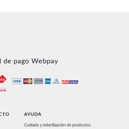
io
al
756.
l de pago Webpay
CTO
AYUDA
Cuidado y esterilización de productos