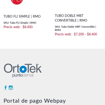
TUBO DOBLE MBT
TUBO FLI SIMPLE | RMO
CONVERTIBLE | RMO
SKU: Tubo FLI Simple | RMO
$
8.400
SKU: Tubo Doble MBT Convertible |
RMO
Rang
$
7.200
-
$
8.400
de
preci
desd
$7.2
hasta
$8.4
Portal de pago Webpay