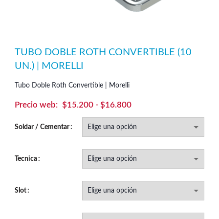
TUBO DOBLE ROTH CONVERTIBLE (10
UN.) | MORELLI
Tubo Doble Roth Convertible | Morelli
Rango
$
15.200
-
$
16.800
de
Soldar / Cementar
precios:
desde
$15.200
Tecnica
hasta
$16.800
Slot