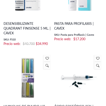
DESENSIBILIZANTE
PASTA PARA PROFILAXIS |
QUADRANT FINISENSE 5 ML. |
CAVEX
CAVEX
SKU: Pasta para Profilaxis | Cavex
$
17.200
SKU: FS10
El
El
$
40.700
$
34.990
precio
precio
original
actual
era:
es:
$40.700.
$34.990.