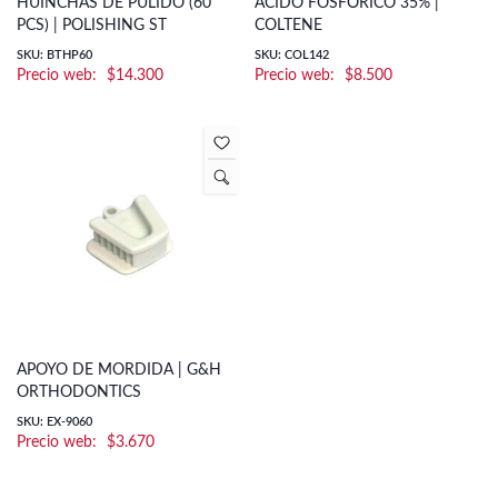
HUINCHAS DE PULIDO (60
ÁCIDO FOSFÓRICO 35% |
PCS) | POLISHING ST
COLTENE
SKU: BTHP60
SKU: COL142
$
14.300
$
8.500
APOYO DE MORDIDA | G&H
ORTHODONTICS
SKU: EX-9060
$
3.670