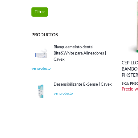
Precio
Precio
Filtrar
mínimo
máximo
PRODUCTOS
Blanqueameinto dental
Bite&White para Alineadores |
Cavex
CEPILL
BAMBOO
PIKSTE
SKU: PKB
Desensibilizante ExSense | Cavex