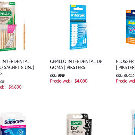
O INTERDENTAL
CEPILLO INTERDENTAL DE
FLOSSER 
 SACHET 8 UN. |
GOMA | PIKSTERS
| PIKSTE
RS
SKU: EPIP
SKU: SUG10
$
4.080
008
$
6.800