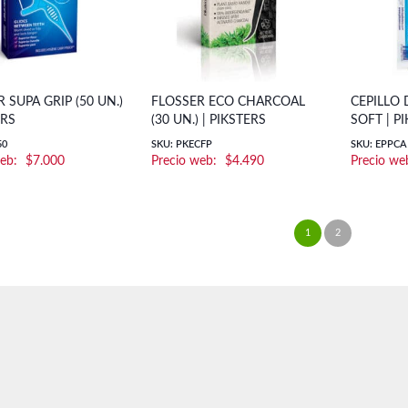
 SUPA GRIP (50 UN.)
FLOSSER ECO CHARCOAL
CEPILLO 
ERS
(30 UN.) | PIKSTERS
SOFT | P
50
SKU: PKECFP
SKU: EPPCA
$
7.000
$
4.490
1
2
→