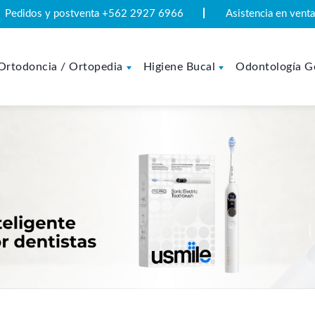
Pedidos y postventa +562 2927 6966
Asistencia en ven
Ortodoncia / Ortopedia
Higiene Bucal
Odontología G