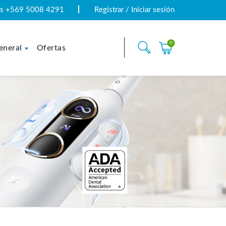
tas +569 5008 4291
Registrar / Iniciar sesión
0
eneral
Ofertas