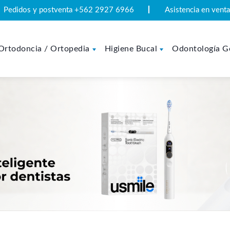
Pedidos y postventa +562 2927 6966
Asistencia en ven
Ortodoncia / Ortopedia
Higiene Bucal
Odontología G