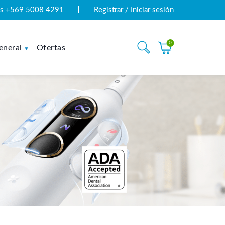
tas +569 5008 4291
Registrar / Iniciar sesión
0
eneral
Ofertas