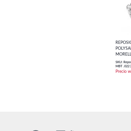
REPOSI
POLYSAF
MORELL
SKU: Repos
MBT .022 |