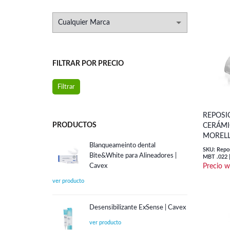
FILTRAR POR PRECIO
Precio
Precio
Filtrar
mínimo
máximo
REPOSI
PRODUCTOS
CERÁMIC
MORELL
Blanqueameinto dental
SKU: Repos
Bite&White para Alineadores |
MBT .022 |
Cavex
Desensibilizante ExSense | Cavex