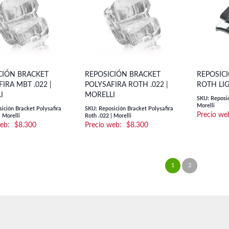
CIÓN BRACKET
REPOSICIÓN BRACKET
REPOSIC
IRA MBT .022 |
POLYSAFIRA ROTH .022 |
ROTH LIG
I
MORELLI
SKU: Reposic
Morelli
ición Bracket Polysafira
SKU: Reposición Bracket Polysafira
 Morelli
Roth .022 | Morelli
$
8.300
$
8.300
1
2
→