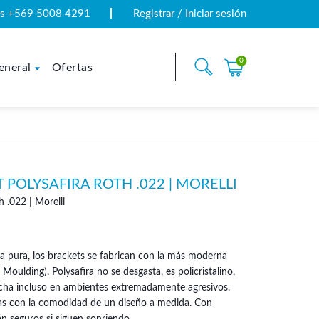
tas +569 5008 4291
Registrar / Iniciar sesión
0
eneral
Ofertas
 POLYSAFIRA ROTH .022 | MORELLI
 .022 | Morelli
a pura, los brackets se fabrican con la más moderna
Moulding). Polysafira no se desgasta, es policristalino,
ncha incluso en ambientes extremadamente agresivos.
as con la comodidad de un diseño a medida. Con