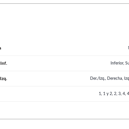
a
Inf.
Inferior, S
Izq.
Der./Izq., Derecha, Iz
1
,
1 y 2
,
2
,
3
,
4
,
4