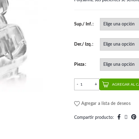
Polysafira, sus pacientes se sentir
Sup./ Inf.
Der./ Izq.
Pieza
Reposición Bracket Polysafi
AGREGAR AL 
Agregar a lista de deseos
Compartir producto