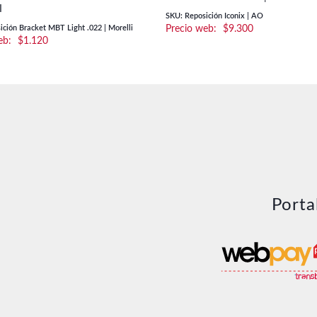
I
SKU: Reposición Iconix | AO
ción Bracket MBT Light .022 | Morelli
$
9.300
$
1.120
Porta