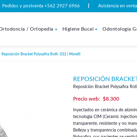
Pedidos y postventa +562 2927 6966
Asistencia en ven
Ortodoncia / Ortopedia
Higiene Bucal
Odontología G
Reposición Bracket Polysafira Roth .022 | Morelli
REPOSICIÓN BRACKET
Reposición Bracket Polysafira Roth
$
8.300
Inyectados en cerámica de alúmin
tecnología CIM (Ceramic Injection 
transparente, resistente y no ma
Belleza y transparencia combinad