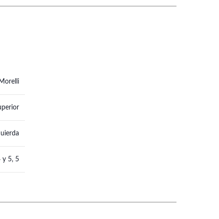
Morelli
uperior
quierda
 y 5
,
5