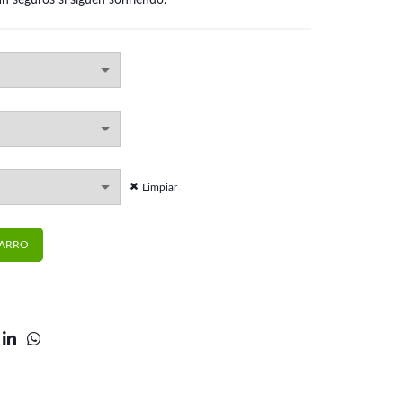
án seguros si siguen sonriendo.
Limpiar
ra Roth .022 | Morelli cantidad
CARRO