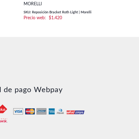
MORELLI
ROTH .022 |
SKU: Reposición Bracket Roth Light | Morelli
SKU: Reposición 
$
1.420
l de pago Webpay