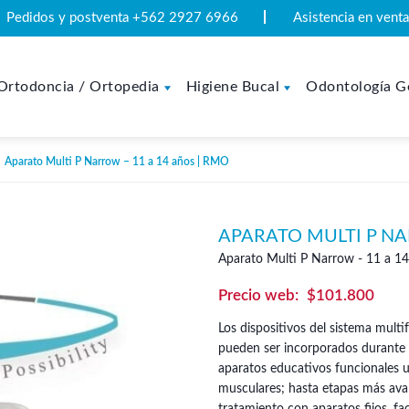
Pedidos y postventa +562 2927 6966
Asistencia en ven
Ortodoncia / Ortopedia
Higiene Bucal
Odontología G
Aparato Multi P Narrow – 11 a 14 años | RMO
APARATO MULTI P NA
Aparato Multi P Narrow - 11 a 1
$
101.800
Los dispositivos del sistema mul
pueden ser incorporados durante t
aparatos educativos funcionales ut
musculares; hasta etapas más avanz