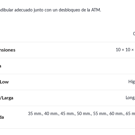
ndibular adecuado junto con un desbloqueo de la ATM.
nsiones
10 × 10 ×
a
/Low
Hig
/Larga
Long
35 mm., 40 mm., 45 mm., 50 mm., 55 mm., 60 mm., 65 m
da