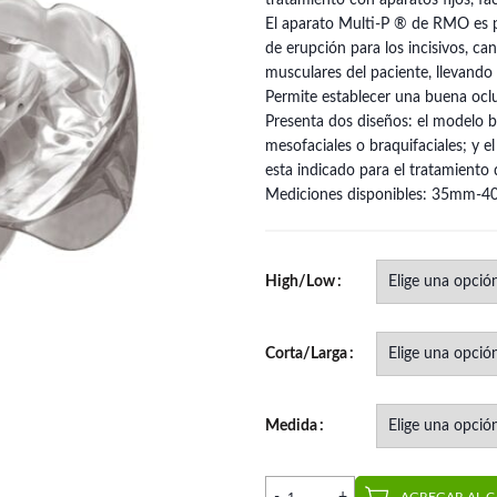
tratamiento con aparatos fijos, fa
El aparato Multi-P ® de RMO es p
de erupción para los incisivos, ca
musculares del paciente, llevando 
Permite establecer una buena oclus
Presenta dos diseños: el modelo b
mesofaciales o braquifaciales; y 
esta indicado para el tratamiento 
Mediciones disponibles: 35
High/Low
Corta/Larga
Medida
Aparato Multi P Narrow - 