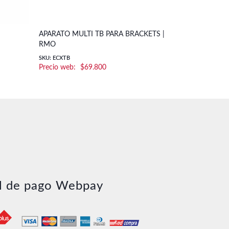
APARATO MULTI TB PARA BRACKETS |
APARATO MU
RMO
SKU: ECXS
SKU: ECXTB
$
69.800
l de pago Webpay