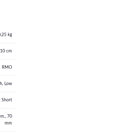
0,25 kg
 10 cm
RMO
h, Low
, Short
m., 70
mm