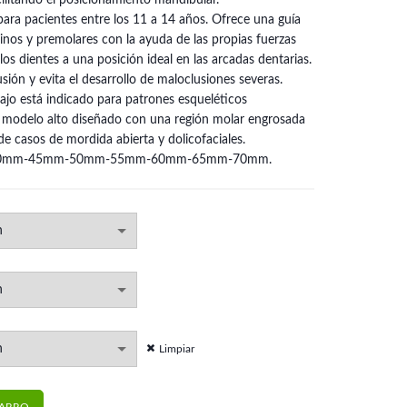
cilitando el posicionamiento mandibular.
ara pacientes entre los 11 a 14 años. Ofrece una guía
ninos y premolares con la ayuda de las propias fuerzas
los dientes a una posición ideal en las arcadas dentarias.
ión y evita el desarrollo de maloclusiones severas.
ajo está indicado para patrones esqueléticos
el modelo alto diseñado con una región molar engrosada
de casos de mordida abierta y dolicofaciales.
mm-40mm-45mm-50mm-55mm-60mm-65mm-70mm.
Limpiar
11 a 14 años | RMO cantidad