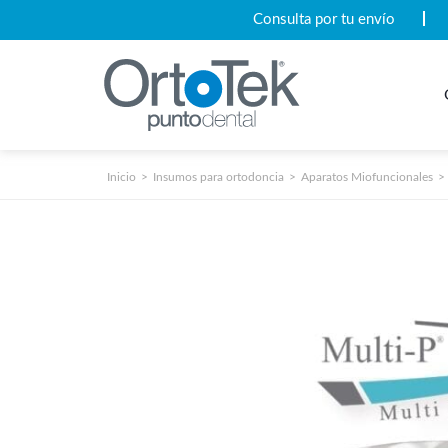
Consulta por tu envío
Inicio
Insumos para ortodoncia
Aparatos Miofuncionales