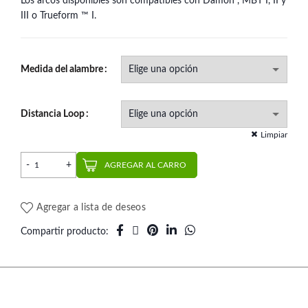
Los arcos disponibles son compatibles con Damon , MBT I, II y
III o Trueform ™ I.
Medida del alambre
Distancia Loop
Limpiar
Arco Posted (1 un.) | G&H Orthodontics cantidad
AGREGAR AL CARRO
Agregar a lista de deseos
Compartir producto